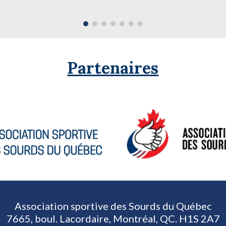
Partenaires
Association sportive des Sourds du Québec
7665, boul. Lacordaire, Montréal, QC. H1S 2A7