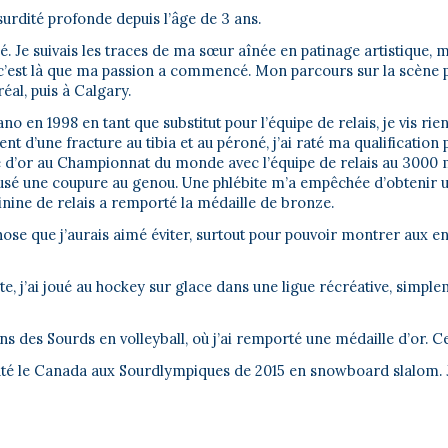
surdité profonde depuis l’âge de 3 ans.
elé. Je suivais les traces de ma sœur aînée en patinage artistique, 
et c’est là que ma passion a commencé. Mon parcours sur la scène p
réal, puis à Calgary.
o en 1998 en tant que substitut pour l’équipe de relais, je vis ri
t d’une fracture au tibia et au péroné, j’ai raté ma qualification
e d’or au Championnat du monde avec l’équipe de relais au 3000 m.
ausé une coupure au genou. Une phlébite m’a empêchée d’obtenir u
inine de relais a remporté la médaille de bronze.
ose que j’aurais aimé éviter, surtout pour pouvoir montrer aux e
te, j’ai joué au hockey sur glace dans une ligue récréative, simplem
ns des Sourds en volleyball, où j’ai remporté une médaille d’or. Ce
senté le Canada aux Sourdlympiques de 2015 en snowboard slalom. J