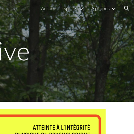
Accueil
Sports
À propos
ion
ive