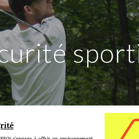
ip to main content
Skip to navigat
curité sport
rité
ASSQ) s’engage à offrir un environnement